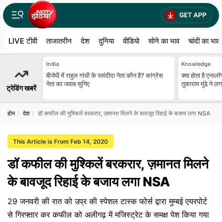
LIVE टीवी
ताजातरीन
देश
दुनिया
वीडियो
सोने का भाव
चांदी का भाव
India
Knowledge
बीजेपी में राहुल गांधी के पसंदीदा नेता कौन है? कांग्रेस
क्या होता है एना
नेता का जवाब सुनिए
तुकाराम मुंढे ने ल
ट्रेडिंग खबरें
होम
देश
डॉ कफील की मुश्किलें बरकरार, ज़मानत मिलने के बावजूद रिहाई के बजाय लगा NSA
This Article is From Feb 14, 2020
डॉ कफील की मुश्किलें बरकरार, ज़मानत मिलने
के बावजूद रिहाई के बजाय लगा NSA
29 जनवरी की रात को उप्र की स्पेशल टास्क फोर्स द्वारा मुम्बई एयरपोर्ट
से गिरफ्तार कर कफील को अलीगढ़ में मजिस्ट्रेट के समक्ष पेश किया गया