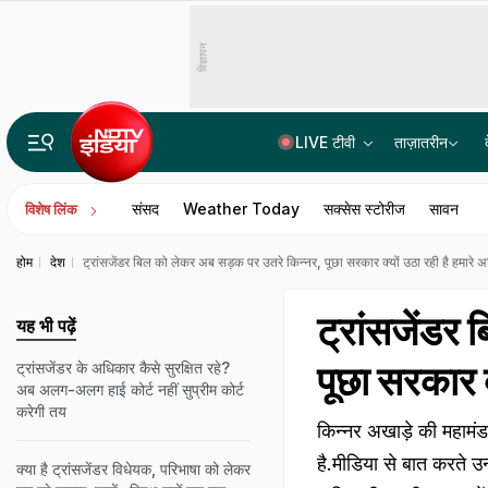
विज्ञापन
LIVE टीवी
ताज़ातरीन
कैसा है उत्तर प्रदेश का एक ट्रिलियन डॉलर की अर्थव्यवस्था का सपना, क्या कह रहे हैं आंकड़े
संसद
Weather Today
सक्सेस स्टोरीज
सावन
विशेष लिंक
होम
देश
ट्रांसजेंडर बिल को लेकर अब सड़क पर उतरे किन्नर, पूछा सरकार क्यों उठा रही है हमारे अ
ट्रांसजेंडर
यह भी पढ़ें
पूछा सरकार क
ट्रांसजेंडर के अधिकार कैसे सुरक्षित रहे?
अब अलग-अलग हाई कोर्ट नहीं सुप्रीम कोर्ट
करेगी तय
किन्नर अखाड़े की महामंडल
है.मीडिया से बात करते उ
क्‍या है ट्रांसजेंडर विधेयक, परिभाषा को लेकर