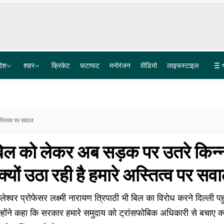
देश
शहर
क्रिकेट
फटाफट
मनोरंजन
वीडियो
लाइफस्टाइल
दिल्ली: तेज रफ्तार मर्सिडीज और नशे में धुत दारोगा का बेटा, अपार्टमेंट के बाहर महिला को रौंदा, VIDEO
बॉर्डर के 1 किमी दायरे में नहीं लगेंगे सोलर-विंड प्रोजेक्ट, MHA की नई गाइडलाइन; पाक-चीन-बांग्लादेश पर फोकस
स्तित्व पर सवाल
 बिल को लेकर अब सड़क पर उतरे किन्
्यों उठा रही है हमारे अस्तित्व पर सव
ेश्वर प्रोफेसर लक्ष्मी नारायण त्रिपाठी भी बिल का विरोध करने दिल्ली पहु
न्होंने कहा कि सरकार हमारे समुदाय को ट्रांसफोबिक अधिकारी से बचाए क्य