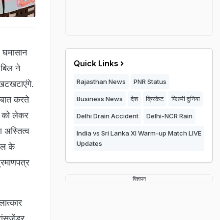
र घमासान
Quick Links
 बिल ने
Rajasthan News
PNR Status
 खटखटाएंगे.
 बात करते
Business News
देश
क्रिकेट
फिल्मी दुनिया
र को लेकर
Delhi Drain Accident
Delhi-NCR Rain
ा अस्तित्व
India vs Sri Lanka XI Warm-up Match LIVE
Updates
िल के
प्रमाणपत्र
विज्ञापन
लात्कार
ांसजेंडर