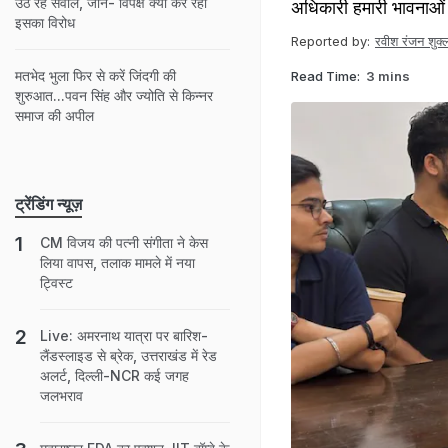
उठ रहे सवाल, जानें- विपक्ष क्‍यों कर रहा
अधिकारी हमारी भावनाओं क
इसका विरोध
Reported by:
रवीश रंजन शुक्
मतभेद भुला फिर से करें जिंदगी की
Read Time:
3 mins
शुरुआत...पवन सिंह और ज्योति से किन्नर
समाज की अपील
ट्रेंडिंग न्यूज़
CM विजय की पत्नी संगीता ने केस
लिया वापस, तलाक मामले में नया
ट्विस्ट
Live: अमरनाथ यात्रा पर बारिश-
लैंडस्लाइड से ब्रेक, उत्तराखंड में रेड
अलर्ट, दिल्ली-NCR कई जगह
जलभराव