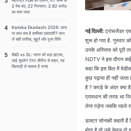
महाराष्ट्र FDA का एक्शन, IIT बॉम्बे के
2 मेस बंद, 22 गिरफ्तार; 2.82 करोड़
का माल जब्त
Kamika Ekadashi 2026: आज
नई दिल्ली:
ट्रांसजेंडर 
या कल कब है कामिका एकादशी? जान
लें सही तारीख, मुहूर्त और पूजा विधि
शुरू हो गया है. गुरुवार क
उनके अस्तित्व को पूरी त
IND vs SL: भारत को बड़ा झटका,
NDTV ने इस दौरान कई ट्
साई सुदर्शन टेस्ट सीरीज से बाहर, यह
खिलाड़ी ले सकता है जगह
कहा कि इस बिल में मेडी
कुछ पढ़ाया ही नहीं जाता 
है ? कपड़े के अंदर क्या
प्रावधान की तरफ़ था जिस
लेना पड़ेगा जबकि पहले स
डाक्टर सोनाक्षी कहती है
होता है तो उसे केवल दो 