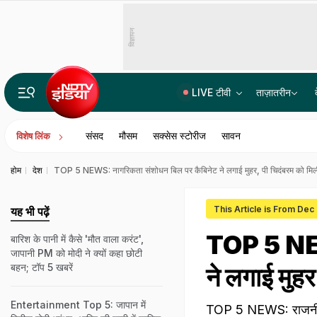
विज्ञापन
LIVE टीवी
ताज़ातरीन
14वीं JPSC PT विवाद में बड़ा एक्शन, JPSC के तीन सदस्यों को CID का समन, सोमवार से होगी पूछताछ
संसद
मौसम
सक्सेस स्टोरीज
सावन
विशेष लिंक
होम
देश
TOP 5 NEWS: नागरिकता संशोधन बिल पर कैबिनेट ने लगाई मुहर, पी चिदंबरम को मि
This Article is From Dec
यह भी पढ़ें
TOP 5 NEW
बारिश के पानी में कैसे 'मौत वाला करंट',
जापानी PM को मोदी ने क्यों कहा छोटी
बहन; टॉप 5 खबरें
ने लगाई मुह
Entertainment Top 5: जापान में
TOP 5 NEWS: राजनीति ज