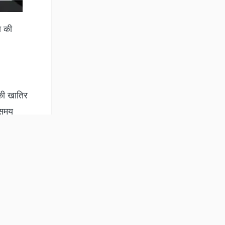
नियम व शर्तें
तीसगढ़
ा की