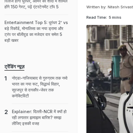
रिलीज होगी धुरंधर, आमिर की शादी में शामिल
होंगे 150 गेस्ट, पढ़ें एंटरटेनमेंट टॉप 5
Written by:
Nitesh Srivas
Read Time:
5 mins
Entertainment Top 5: धुरंधर 2’ vs
बड़े रिकॉर्ड, मोनालिसा का नया ड्रामा और
ट्रंप पर बॉलीवुड का मजेदार वार समेत 5
बड़ी खबर
ट्रेंडिंग न्यूज़
नोएडा-गाजियाबाद से गुरुग्राम तक नमो
भारत का नया रूट, सिद्धार्थ विहार,
सूरजपुर से दनकौर-जेवर तक
कनेक्टिविटी
Explainer: दिल्ली-NCR में क्यों हो
रही लगातार झमाझम बारिश? समझ
लीजिए इसकी वजह