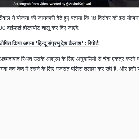
करियर
चैनल
ईपीजी सर्विस
डिस्क्लेमर
फीडबैक
इन्वेस्टर्स
निवारण
गोपनीयता नीति
श
मूवीज
क्रिकेट
फूड
टेक
NDTV मराठी
NDTV राजस्‍थान
NDTV मध्‍यप्रदेश-छत्
ीवाल ने योजना की जानकारी देते हुए बताया कि 16 दिसंबर को इस योजन