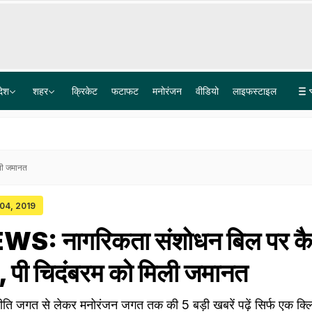
देश
शहर
क्रिकेट
फटाफट
मनोरंजन
वीडियो
लाइफस्टाइल
पेपर लीक गिरोह में BARC का टेक्नीशियन गिरफ्तार, पैसे नहीं मिले तो परीक्षार्थियों के अपहरण की रची साजिश
Explainer: दिल्ली-NCR में क्यों हो रही लगातार झमाझम बारिश? समझ लीजिए इसकी वजह
ली जमानत
 04, 2019
S: नागरिकता संशोधन बिल पर कै
र, पी चिदंबरम को मिली जमानत
गत से लेकर मनोरंजन जगत तक की 5 बड़ी खबरें पढ़ें सिर्फ एक क्लिक