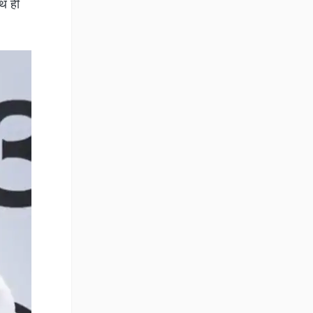
पटना पड़ता
गा. अपराध
.5 GB डाटा
टी ने
दिसंबर से
स के दौरान
ाथ ही