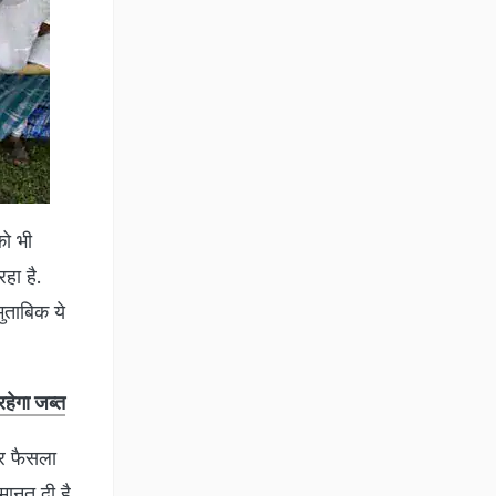
को भी
हा है.
ुताबिक ये
रहेगा जब्त
पर फैसला
जमानत दी है,