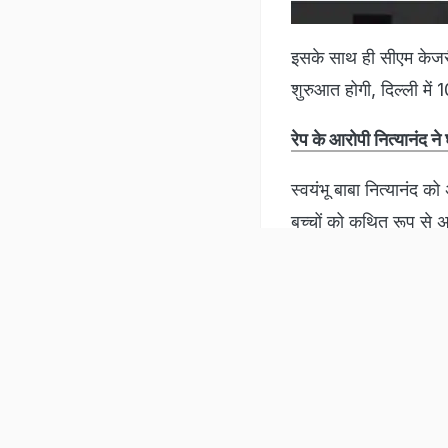
Listen to the
latest songs
, only on
JioSaavn.com
हमारे बारे में
न्यूज लेटर
विज्ञापन
आर्काइव
एप्स
ख़बर
बिजनेस
इंग्लि
NDTV Group Sites
Follow us on
इसके साथ ही सीएम केजर