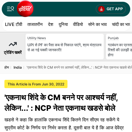
LIVE टीवी
ताजातरीन
देश
दुनिया
वीडियो
सोने का भाव
चांदी का भाव
Utility News
Punjab
UPI से PF का पैसा कब से निकाल पाएंगे, श्रम मंत्रालय
गठबंधन का प्रस्त
से आ गई पक्‍की जानकारी!
रिश्तों की उलझी ड
ट्रेडिंग खबरें
होगा
होम
India
'एकनाथ शिंदे के CM बनने पर आश्चर्य नहीं, लेकिन...' : NCP नेता एकनाथ खडसे बोल
This Article is From Jun 30, 2022
'एकनाथ शिंदे के CM बनने पर आश्चर्य नहीं,
लेकिन...' : NCP नेता एकनाथ खडसे बोले
खडसे ने कहा कि हालांकि एकनाथ शिंदे कितने दिन सीएम रह सकेंगे ये
सुप्रीम कोर्ट के निर्णय पर निर्भर करता है. दूसरी बात ये है कि आज देवेंद्र