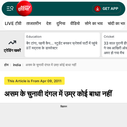
LIVE टीवी
ताजातरीन
देश
दुनिया
वीडियो
सोने का भाव
चांदी का भाव
Education
Cricket
बैग टांगा, पहनी कैप... स्टूडेंट बनकर फ्रेशर्स पार्टी में पहुंचे
33 साल पुरानी ह
IIT मद्रास के डायरेक्टर
ने जब आखिरी ओवर म
ट्रेडिंग खबरें
अमर हो गया मैच
होम
India
असम के चुनावी दंगल में उम्र कोई बाधा नहीं
This Article is From Apr 09, 2011
असम के चुनावी दंगल में उम्र कोई बाधा नहीं
विज्ञापन