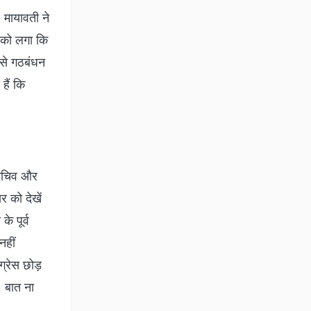
 मायावती ने
ी को लगा कि
िससे गठबंधन
हैं कि
ासचिव और
र को देखें
े पूर्व
नहीं
ग्रेस छोड़
. बात ना