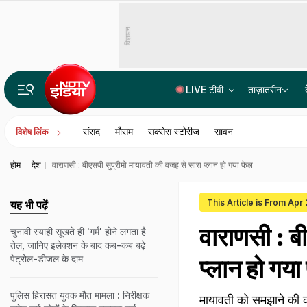
विज्ञापन
LIVE टीवी
ताज़ातरीन
रांची में चल रहा छात्र आंदोलन दिल्ली के जंतर-मंतर से बिल्कुल अलग कैसे? जानें बड़ी वजह
संसद
मौसम
सक्सेस स्टोरीज
सावन
विशेष लिंक
होम
देश
वाराणसी : बीएसपी सुप्रीमो मायावती की वजह से सारा प्लान हो गया फेल
This Article is From Apr
यह भी पढ़ें
वाराणसी : ब
चुनावी स्याही सूखते ही 'गर्म' होने लगता है
तेल, जानिए इलेक्शन के बाद कब-कब बढ़े
पेट्रोल-डीजल के दाम
प्लान हो गया
पुलिस हिरासत युवक मौत मामला : निरीक्षक
मायावती को समझाने की क