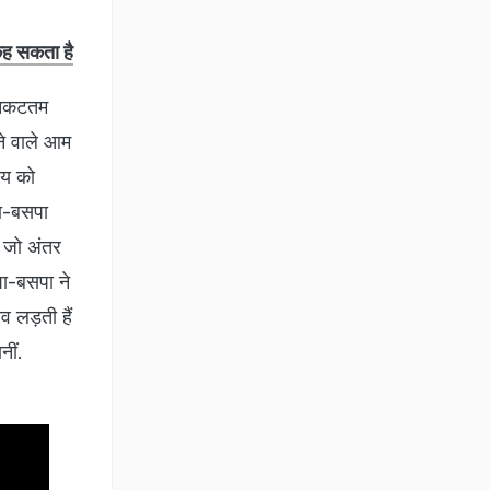
 कह सकता है
 निकटतम
ने वाले आम
ाय को
ा-बसपा
 जो अंतर
पा-बसपा ने
व लड़ती हैं
नीं.