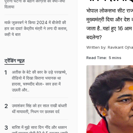
पुरानी घटना के बहाने कांग्रेस को क्या-क्या
दिलाया
भोपाल लोकसभा सीट राज्य 
मुख्यमंत्री दिया और देश
मार्क जुकरबर्ग ने किया 2024 में बीजेपी की
जाता है..यहां हुए 16 आम 
हार का दावा! केंद्रीय मंत्री ने लगा दी क्लास,
कही ये बात
बदलेगा?
Written by:
Ravikant Ojh
Read Time:
5 mins
ट्रेंडिंग न्यूज़
अतीक के बेटे की कार के उड़े परखच्चे,
वीडियो में दिखा कितना भयानक था
हादसा, चश्मदीद बोला- कार हवा में
उछली और..
उमाशंकर सिंह को हर साल राखी बांधती
थीं मायावती, न‍िधन पर छलका दर्द
बारिश में मुझे सारा दिन नींद और थकान