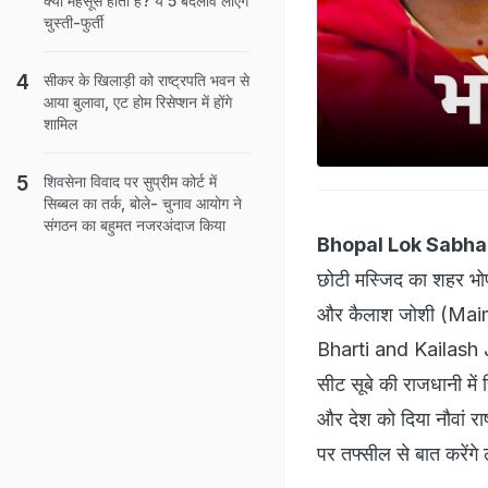
क्यों महसूस होती है? ये 5 बदलाव लाएंगे
चुस्ती-फुर्ती
सीकर के ख‍िलाड़ी को राष्‍ट्रपत‍ि भवन से
आया बुलावा, एट होम रिसेप्शन में होंगे
शामिल
शिवसेना विवाद पर सुप्रीम कोर्ट में
सिब्बल का तर्क, बोले- चुनाव आयोग ने
संगठन का बहुमत नजरअंदाज किया
Bhopal Lok Sabha
छोटी मस्जिद का शहर भोपाल
और कैलाश जोशी (Ma
Bharti and Kailash Jo
सीट सूबे की राजधानी में 
और देश को दिया नौवां र
पर तफ्सील से बात करेंग