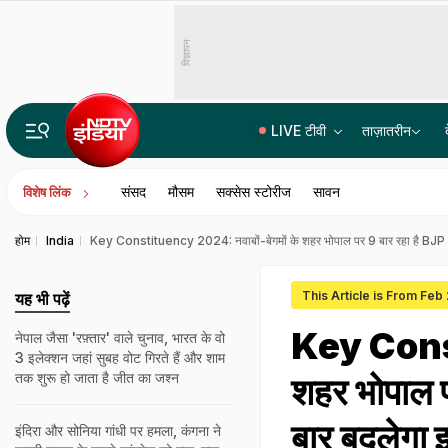
विज्ञापन
LIVE टीवी
ताज़ातरीन
महबूबा मुफ्ती की बेटी इल्तिजा के लार का सैंपल और दांत की माप लेगी जम्मू-कश्मीर पुलिस: सूत्र
संसद
मौसम
सक्सेस स्टोरीज
सावन
विशेष लिंक
होम
India
Key Constituency 2024: नवाबों-बेगमों के शहर भोपाल पर 9 बार रहा है BJP क
This Article is From Feb
यह भी पढ़ें
Key Const
नेपाल जैसा 'रफ़्तार' वाले चुनाव, भारत के वो
3 इलेक्शन जहां सुबह वोट गिरते हैं और शाम
तक शुरू हो जाता है जीत का जश्न
शहर भोपाल प
बार बदलेगा
इंदिरा और सोनिया गांधी पर हमला, कंगना ने