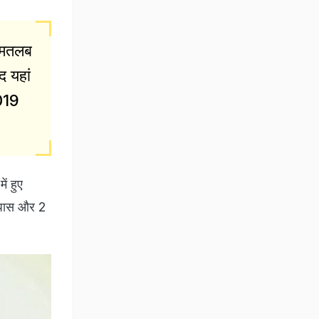
 मतलब
द यहां
019
ं हुए
े पास और 2