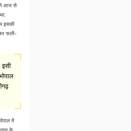
 ने आज से
था.
गम इसकी
मकर फली-
. इसी
 भोपाल
ीगढ़
ोपाल में
्तान के