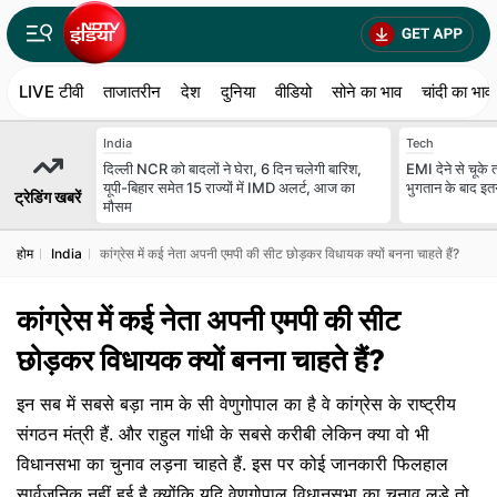
LIVE टीवी
ताजातरीन
देश
दुनिया
वीडियो
सोने का भाव
चांदी का भाव
India
Tech
दिल्ली NCR को बादलों ने घेरा, 6 दिन चलेगी बारिश,
EMI देने से चूके
यूपी-बिहार समेत 15 राज्यों में IMD अलर्ट, आज का
भुगतान के बाद इत
ट्रेडिंग खबरें
मौसम
होम
India
कांग्रेस में कई नेता अपनी एमपी की सीट छोड़कर विधायक क्यों बनना चाहते हैं?
कांग्रेस में कई नेता अपनी एमपी की सीट
छोड़कर विधायक क्यों बनना चाहते हैं?
इन सब में सबसे बड़ा नाम के सी वेणुगोपाल का है वे कांग्रेस के राष्ट्रीय
संगठन मंत्री हैं. और राहुल गांधी के सबसे करीबी लेकिन क्या वो भी
विधानसभा का चुनाव लड़ना चाहते हैं. इस पर कोई जानकारी फिलहाल
सार्वजनिक नहीं हुई है क्योंकि यदि वेणुगोपाल विधानसभा का चुनाव लड़े तो