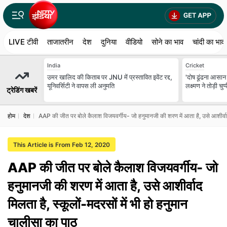
LIVE टीवी
ताजातरीन
देश
दुनिया
वीडियो
सोने का भाव
चांदी का भाव
India
Cricket
उमर खालिद की किताब पर JNU में प्रस्तावित इवेंट रद्द,
'दोष ढूंढना आसान
यूनिवर्सिटी ने वापस ली अनुमति
लक्ष्मण ने तोड़ी च
ट्रेडिंग खबरें
होम
देश
AAP की जीत पर बोले कैलाश विजयवर्गीय- जो हनुमानजी की शरण में आता है, उसे आशीर्वाद 
This Article is From Feb 12, 2020
AAP की जीत पर बोले कैलाश विजयवर्गीय- जो
हनुमानजी की शरण में आता है, उसे आशीर्वाद
मिलता है, स्कूलों-मदरसों में भी हो हनुमान
चालीसा का पाठ