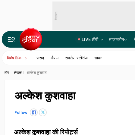
विज्ञापन
LIVE टीवी
ताज़ातरीन
Monsoon session LIVE: इनकम टैक्स संशोधन बिल, फेक न्यूज पर रोक वाली समिति रिपोर्ट... संसद में आज क्या खास?
संसद
मौसम
सक्सेस स्टोरीज
सावन
विशेष लिंक
होम
लेखक
अल्केश कुशवाहा
अल्केश कुशवाहा
Follow
अल्केश कुशवाहा की रिपोर्ट्स