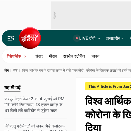
विज्ञापन
LIVE टीवी
ताज़ातरीन
भारत में बैठकर अमेरिका में लगा रहे थे करोड़ों का चूना, CBI ने साइबर गैंग का किया पर्दाफाश; 4 गिरफ्ता
संसद
मौसम
सक्सेस स्टोरीज
सावन
विशेष लिंक
होम
देश
विश्व आर्थिक मंच के दावोस संवाद में बोले पीएम मोदी : कोरोना के खिलाफ लड़ाई को हमने 
This Article is From Jan
यह भी पढ़ें
विश्व आर्थिक 
जयपुर मेट्रो फेज-2 का 4 जुलाई को PM
मोदी करेंगे शिलान्यास, 13 हजार करोड़ के
41 किमी लंबे कॉरिडोर से जुड़ेगा शहर
कोरोना के ख
दिया
'मेकेदातु प्रोजेक्ट' को लेकर भिड़े कर्नाटक-