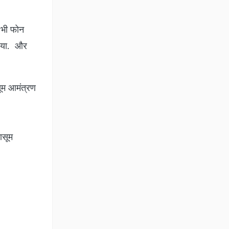
े भी फोन
लिया. और
सूम आमंत्रण
ासूम