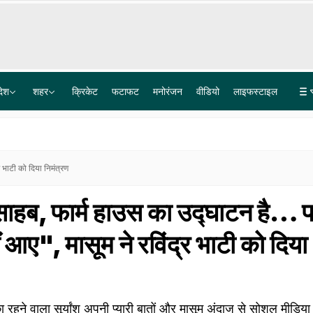
देश
शहर
क्रिकेट
फटाफट
मनोरंजन
वीडियो
लाइफस्टाइल
परिसीमन बिल पर मिलेगा विपक्ष का साथ? आज फिर राहुल गांधी से मिले रिजिजू- सूत्र
2021 बंगाल पोस्ट पोल हिंसा केस में CBI की बड़ी कार्रवाई, अविजित सरकार हत्याकांड का फरार आरोपी गिरफ्तार
भाटी को द‍िया न‍िमंत्रण
साहब, फार्म हाउस का उद्घाटन है… 
 आए", मासूम ने रव‍िंद्र भाटी को द‍िया
 रहने वाला सूर्यांश अपनी प्यारी बातों और मासूम अंदाज से सोशल मीडिया