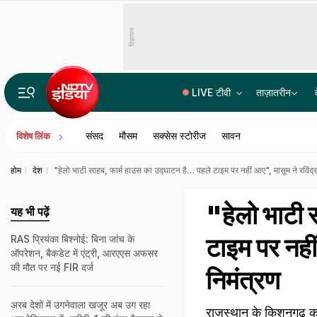
विज्ञापन
LIVE टीवी
ताज़ातरीन
लखनऊ-कानपुर एक्सप्रेसवे में खामियों पर NHAI का एक्शन, पूर्व प्रोजेक्ट डायरेक्टर सस्पेंड, जांच में क्या निकला?
संसद
मौसम
सक्सेस स्टोरीज
सावन
विशेष लिंक
होम
देश
"हेलो भाटी साहब, फार्म हाउस का उद्घाटन है… पहले टाइम पर नहीं आए", मासूम ने रव‍िंद्र 
"हेलो भाटी 
यह भी पढ़ें
टाइम पर नहीं
RAS प्रियंका बिश्नोई: बिना जांच के
ऑपरेशन, बैकडेट में एंट्री, आरएएस अफसर
की मौत पर नई FIR दर्ज
न‍िमंत्रण
अरब देशों में उगनेवाला खजूर अब उग रहा
राजस्‍थान के किशनगढ़ का