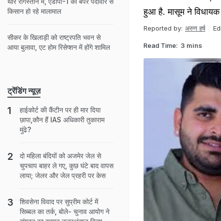
थार रेगिस्तान में, एडीपी-1 की बंपर पैदावार से
हुआ है. मासूम ने व‍िधायक 
किसान हो रहे मालामाल
Reported by:
अरुण हर्ष
Ed
सीकर के ख‍िलाड़ी को राष्‍ट्रपत‍ि भवन से
Read Time:
3 mins
आया बुलावा, एट होम रिसेप्शन में होंगे शामिल
ट्रेंडिंग न्यूज़
हाईकोर्ट की कैंटीन पर ही मार दिया
छापा,कौन हैं IAS अधिकारी तुकाराम
मुंढे?
दो मह‍िला बंद‍ियों को अजमेर जेल से
चुपचाप बाहर ले गए, कुछ घंटे बाद वापस
लाया; जेलर और जेल प्रहरी पर केस
शिवसेना विवाद पर सुप्रीम कोर्ट में
सिब्बल का तर्क, बोले- चुनाव आयोग ने