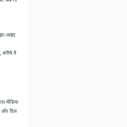
 आइए-आइए
 बगीचे में
ोशल मीडिया
ट और दिल