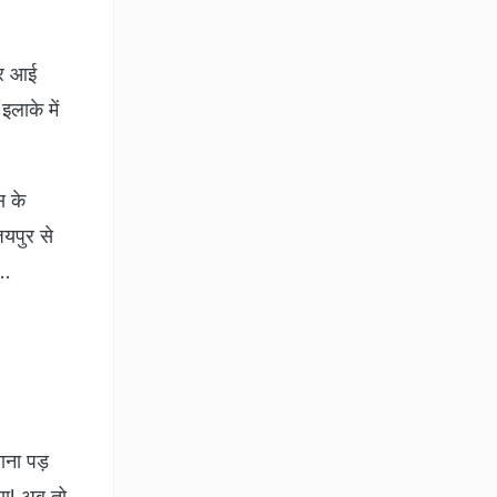
बर आई
लाके में
स के
जयपुर से
ं…
ाना पड़
या! अब तो