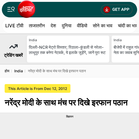
LIVE टीवी
ताजातरीन
देश
दुनिया
वीडियो
सोने का भाव
चांदी का भाव
India
India
दिल्ली-NCR मेट्रो विस्तार; रिठाला-कुंडली से नरेला-
बीजेपी में राहुल गा
लाथूपुर तक बनेगा नेटवर्क, ये इलाके जुड़ेंगे, जानें पूरा रूट
नेता का जवाब सुन
ट्रेडिंग खबरें
होम
India
नरेंद्र मोदी के साथ मंच पर दिखे इरफान पठान
This Article is From Dec 12, 2012
नरेंद्र मोदी के साथ मंच पर दिखे इरफान पठान
विज्ञापन