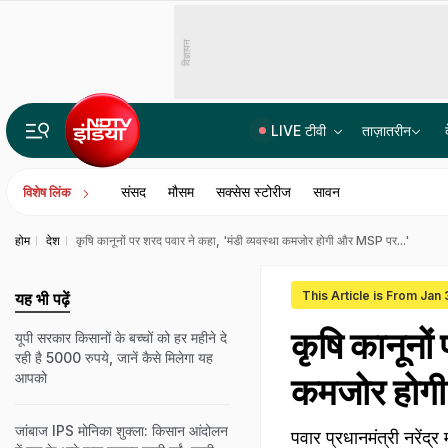
विज्ञापन
LIVE टीवी
ताज़ातरीन
14वीं JPSC PT विवाद में बड़ा एक्शन, JPSC के तीन सदस्यों को CID का समन, सोमवार से होगी पूछताछ
संसद
मौसम
सक्सेस स्टोरीज
सावन
विशेष लिंक
होम
देश
कृषि कानूनों पर शरद पवार ने कहा, 'मंडी व्यवस्था कमजोर होगी और MSP पर...'
This Article is From Jan
यह भी पढ़ें
कृषि कानूनों
यूपी सरकार किसानों के बच्चों को हर महीने दे
रही है 5000 रुपये, जानें कैसे मिलेगा यह
आपको
कमजोर होग
जांबाज IPS मोनिका शुक्ला: किसान आंदोलन
पवार प्रधानमंत्री नरेंद्