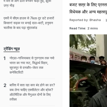
में बस के आगे ढाल बनकर खड़ी हुईं, झुकी
बजट सत्र के लिए प्रस्त
उग्र भीड़
विधेयक और अन्य महत्वपूर्
एमपी में सीएम हाउस से 7km दूर डटे हजारों
Reported by:
Bhasha
किसान! सड़क पर बनाई दाल-बाटी, हनुमान
चालीसा के बाद पढ़ा सुंदरकांड
Read Time:
2 mins
ट्रेंडिंग न्यूज़
नोएडा-गाजियाबाद से गुरुग्राम तक नमो
भारत का नया रूट, सिद्धार्थ विहार,
सूरजपुर से दनकौर-जेवर तक
कनेक्टिविटी
बारिश में सता रहा कार बंद होने का डर?
कब लेना चाहिए एक्सीलेटर और ब्रेक?
ऑटोमैटिक और मैनुअल दोनों के लिए
तरीका