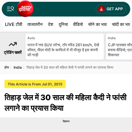
LIVE टीवी
ताजातरीन
देश
दुनिया
वीडियो
सोने का भाव
चांदी का भाव
Auto
India
भारत में नया SUV लॉन्च, टॉप स्पीड 261 km/h, देखें
CJP प्रवक्ता सौरव
कीमत, पीएम मोदी के काफिले में भी मौजूद है इस कंपनी
बनाया वीडियो; प्र
ट्रेडिंग खबरें
की गाड़ी
शिकायत
होम
India
तिहाड़ जेल में 30 साल की महिला कैदी ने फांसी लगाने का प्रयास किया
This Article is From Jul 01, 2015
तिहाड़ जेल में 30 साल की महिला कैदी ने फांसी
लगाने का प्रयास किया
विज्ञापन