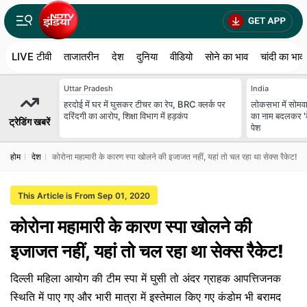
LIVE टीवी
ताजातरीन
देश
दुनिया
वीडियो
सोने का भाव
चांदी का भाव
Uttar Pradesh
India
हरदोई में घर में घुसकर टीचर का रेप, BRC क्लर्क पर
लोकसभा में सोमवा
दरिंदगी का आरोप, शिक्षा विभाग में हड़कंप
का नाम बदलकर 'के
ट्रेडिंग खबरें
पेश
होम
देश
कोरोना महामारी के कारण स्पा खोलने की इजाजत नहीं, यहां तो चल रहा था सेक्स रैकेट!
This Article is From Sep 01, 2020
कोरोना महामारी के कारण स्पा खोलने की
इजाजत नहीं, यहां तो चल रहा था सेक्स रैकेट!
दिल्ली महिला आयोग की टीम स्पा में घुसी तो अंदर ग्राहक आपत्तिजनक
स्थिति में पाए गए और भारी मात्रा में इस्तेमाल किए गए कंडोम भी बरामद