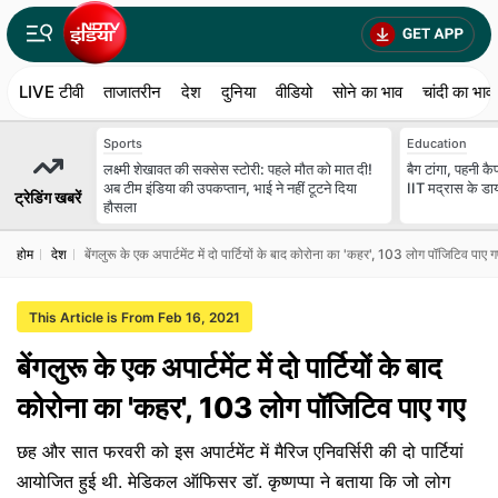
LIVE टीवी
ताजातरीन
देश
दुनिया
वीडियो
सोने का भाव
चांदी का भाव
Sports
Education
लक्ष्मी शेखावत की सक्‍सेस स्‍टोरी: पहले मौत को मात दी!
बैग टांगा, पहनी कैप.
अब टीम इंडिया की उपकप्तान, भाई ने नहीं टूटने दिया
IIT मद्रास के डाय
ट्रेडिंग खबरें
हौसला
होम
देश
बेंगलुरू के एक अपार्टमेंट में दो पार्टियों के बाद कोरोना का 'कहर', 103 लोग पॉ‍जिटिव पाए ग
This Article is From Feb 16, 2021
बेंगलुरू के एक अपार्टमेंट में दो पार्टियों के बाद
कोरोना का 'कहर', 103 लोग पॉ‍जिटिव पाए गए
छह और सात फरवरी को इस अपार्टमेंट में मैरिज एनिवर्सिरी की दो पार्टियां
आयोजित हुई थी. मेडिकल ऑफिसर डॉ. कृष्‍णप्‍पा ने बताया कि जो लोग