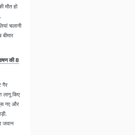
की मौत हो
.
लियां चलानी
ब बीमार
 भाषण की 8
 गैर
ेश लागू किए
क घुस गए और
ड़ी.
छह जवान