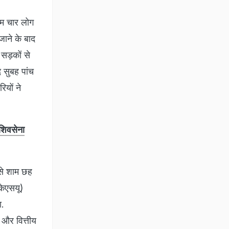
कम चार लोग
जाने के बाद
सड़कों से
द सुबह पांच
ियों ने
 शिवसेना
 से शाम छह
(केएसयू)
ा.
 और वित्तीय