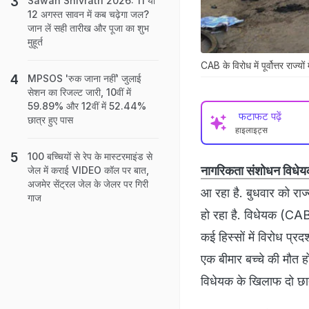
Sawan Shivratri 2026: 11 या
12 अगस्त सावन में कब चढ़ेगा जल?
जान लें सही तारीख और पूजा का शुभ
मुहूर्त
CAB के विरोध में पूर्वोत्तर राज्यों 
MPSOS 'रुक जाना नहीं' जुलाई
सेशन का रिजल्ट जारी, 10वीं में
59.89% और 12वीं में 52.44%
फटाफट पढ़ें
छात्र हुए पास
हाइलाइट्स
100 बच्चियों से रेप के मास्टरमाइंड से
नागरिकता संशोधन विधे
जेल में कराई VIDEO कॉल पर बात,
अजमेर सेंट्रल जेल के जेलर पर गिरी
आ रहा है. बुधवार को राज्य
गाज
हो रहा है. विधेयक (CAB)
कई हिस्सों में विरोध प्
एक बीमार बच्चे की मौत ह
विधेयक के खिलाफ दो छात्र