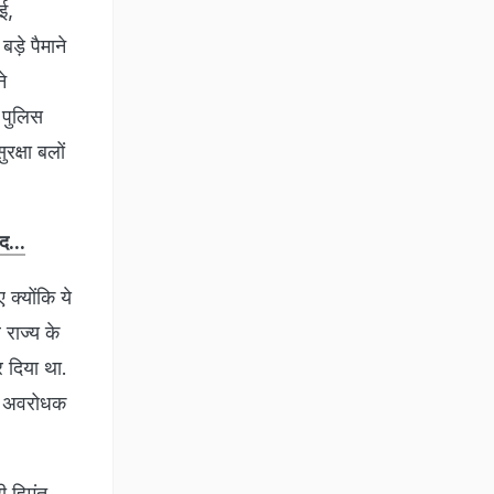
ई,
़े पैमाने
े
. पुलिस
रक्षा बलों
द...
 क्योंकि ये
राज्य के
कर दिया था.
 पर अवरोधक
ी हिमंत