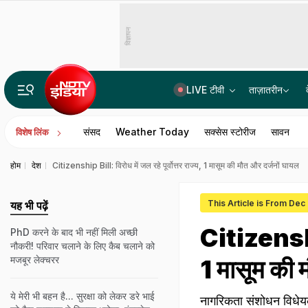
विज्ञापन
LIVE टीवी
ताज़ातरीन
मणिपुर वालों के लिए खुशखबरी! CM ने कर दिया सभी राष्ट्रीय राजमार्गों को खोलने का ऐलान
संसद
Weather Today
सक्सेस स्टोरीज
सावन
विशेष लिंक
होम
देश
Citizenship Bill: विरोध में जल रहे पूर्वोत्तर राज्य, 1 मासूम की मौत और दर्जनों घायल
This Article is From Dec 
यह भी पढ़ें
Citizenship 
PhD करने के बाद भी नहीं मिली अच्‍छी
नौकरी! परिवार चलाने के लिए कैब चलाने को
मजबूर लेक्चरर
1 मासूम की 
ये मेरी भी बहन है... सुरक्षा को लेकर डरे भाई
नागरिकता संशोधन विधेय