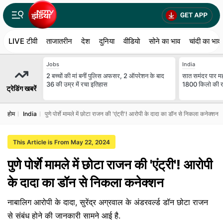
LIVE टीवी
ताजातरीन
देश
दुनिया
वीडियो
सोने का भाव
चांदी का भाव
Jobs
India
2 बच्चों की मां बनीं पुल‍िस अफसर, 2 ऑपरेशन के बाद
सात समंदर पार म
36 की उम्र में रचा इतिहास
1800 किलो की खे
ट्रेडिंग खबरें
होम
India
पुणे पोर्शे मामले में छोटा राजन की 'एंट्री'! आरोपी के दादा का डॉन से निकला कनेक्शन
This Article is From May 22, 2024
पुणे पोर्शे मामले में छोटा राजन की 'एंट्री'! आरोपी
के दादा का डॉन से निकला कनेक्शन
नाबालिग आरोपी के दादा, सुरेंद्र अग्रवाल के अंडरवर्ल्ड डॉन छोटा राजन
से संबंध होने की जानकारी सामने आई है.