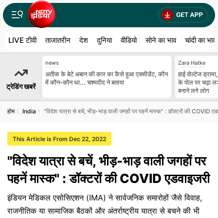
LIVE टीवी
ताजातरीन
देश
दुनिया
वीडियो
सोने का भाव
चांदी का भाव
news
Zara Hatke
अतीक के बेटे अबान की कार का कैसे हुआ एक्‍सीडेंट, कौन
हाई वोल्टेज ड्रामा
में कौन-कौन था... चश्‍मदीद ने बताया
के पोल पर चढ़ा
ट्रेडिंग खबरें
बनाने लगे लोग
होम
India
"विदेश यात्रा से बचें, भीड़-भाड़ वाली जगहों पर पहनें मास्क" : डॉक्टरों की COVID ए
This Article is From Dec 22, 2022
"विदेश यात्रा से बचें, भीड़-भाड़ वाली जगहों पर
पहनें मास्क" : डॉक्टरों की COVID एडवाइजरी
इंडियन मेडिकल एसोसिएशन (IMA) ने सार्वजनिक समारोहों जैसे विवाह,
राजनीतिक या सामाजिक बैठकों और अंतर्राष्ट्रीय यात्रा से बचने की भी