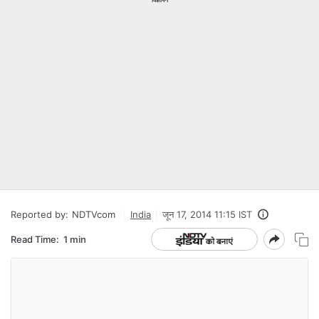
Reported by:
NDTVcom
India
जून 17, 2014 11:15 IST
Read Time:
1 min