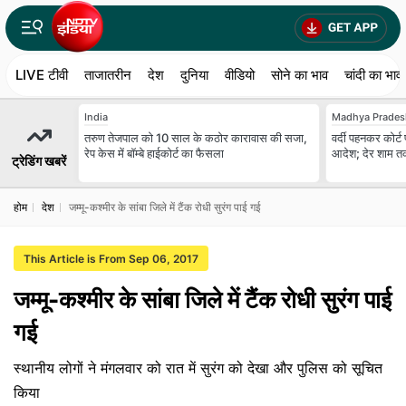
LIVE टीवी
ताजातरीन
देश
दुनिया
वीडियो
सोने का भाव
चांदी का भाव
India
Madhya Prades
तरुण तेजपाल को 10 साल के कठोर कारावास की सजा,
वर्दी पहनकर कोर्ट
रेप केस में बॉम्बे हाईकोर्ट का फैसला
आदेश; देर शाम तक
ट्रेडिंग खबरें
होम
देश
जम्मू-कश्मीर के सांबा जिले में टैंक रोधी सुरंग पाई गई
This Article is From Sep 06, 2017
जम्मू-कश्मीर के सांबा जिले में टैंक रोधी सुरंग पाई
गई
स्थानीय लोगों ने मंगलवार को रात में सुरंग को देखा और पुलिस को सूचित
किया