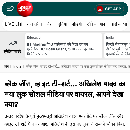
LIVE टीवी
ताजातरीन
देश
दुनिया
वीडियो
सोने का भाव
चांदी का भाव
Education
India
IIT Madras के 6 प्रोफेसरों को मिला देश का
दिल्ली से कानपुर 4
प्रतिष्ठित JC Bose Grant, 5 साल तक हर साल
से वेस्ट यूपी के 9
ट्रेडिंग खबरें
मिलेंगे 25 लाख
एक्सप्रेसवे से लिं
होम
India
ब्‍लैक जींस, व्‍हाइट टी-शर्ट... अखिलेश यादव का नया लुक सोशल मीडिया पर वायरल, आप
ब्‍लैक जींस, व्‍हाइट टी-शर्ट... अखिलेश यादव का
नया लुक सोशल मीडिया पर वायरल, आपने देखा
क्‍या?
उत्‍तर प्रदेश के पूर्व मुख्यमंत्री अखिलेश यादव एयरपोर्ट पर ब्लैक जींस और
व्हाइट टी-शर्ट में नजर आए. अखिलेश के इस नए लुक ने सबको चौंका दिया.