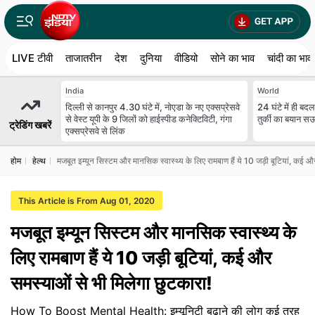
LIVE टीवी
ताजातरीन
देश
दुनिया
वीडियो
सोने का भाव
चांदी का भाव
India
World
दिल्ली से कानपुर 4.30 घंटे में, नोएडा के नए एक्सप्रेसवे
24 घंटे में ही बद
से वेस्ट यूपी के 9 जिलों को हाईस्पीड कनेक्टिविटी, गंगा
तुर्की का बयान 
ट्रेडिंग खबरें
एक्सप्रेसवे से लिंक
होम
हेल्थ
मजबूत इम्यून सिस्टम और मानसिक स्वास्थ्य के लिए रामबाण हैं ये 10 जड़ी बूटियां, कई औ
This Article is From Aug 01, 2020
मजबूत इम्यून सिस्टम और मानसिक स्वास्थ्य के
लिए रामबाण हैं ये 10 जड़ी बूटियां, कई और
समस्याओं से भी मिलेगा छुटकारा!
How To Boost Mental Health: इम्यूनिटी बढ़ाने की लोग कई तरह