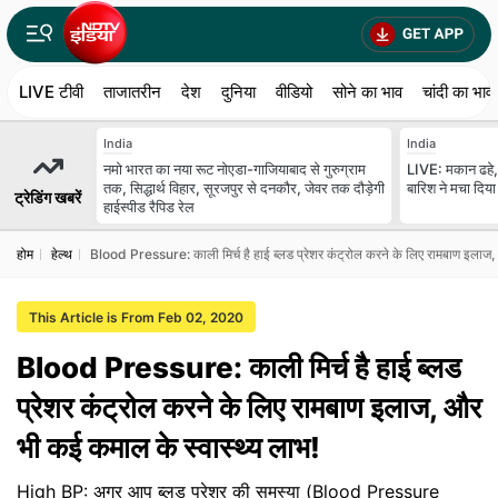
LIVE टीवी
ताजातरीन
देश
दुनिया
वीडियो
सोने का भाव
चांदी का भाव
India
India
नमो भारत का नया रूट नोएडा-गाजियाबाद से गुरुग्राम
LIVE: मकान ढहे, प
तक, सिद्धार्थ विहार, सूरजपुर से दनकौर, जेवर तक दौड़ेगी
बारिश ने मचा दिय
ट्रेडिंग खबरें
हाईस्पीड रैपिड रेल
होम
हेल्थ
Blood Pressure: काली मिर्च है हाई ब्‍लड प्रेशर कंट्रोल करने के लिए रामबाण इलाज
This Article is From Feb 02, 2020
Blood Pressure: काली मिर्च है हाई ब्‍लड
प्रेशर कंट्रोल करने के लिए रामबाण इलाज, और
भी कई कमाल के स्वास्थ्य लाभ!
High BP: अगर आप ब्लड प्रेशर की समस्या (Blood Pressure