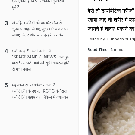
छापा,कौन हैं IAS अधिकारी तुकाराम
मुंढे?
वैसे तो डायबिटिज मरीजो
खाया जाए तो शरीर में ब
दो मह‍िला बंद‍ियों को अजमेर जेल से
जानते हैं चावल पकाने का
चुपचाप बाहर ले गए, कुछ घंटे बाद वापस
लाया; जेलर और जेल प्रहरी पर केस
Edited by:
Subhashini Tri
Read Time:
2 mins
छत्तीसगढ़ SI भर्ती परीक्षा में
'SPACERANI' से 'NEWS' तक हुए
पास ! अटपटे नामों की सूची वायरल होने
से मचा बवाल
महाकाल से त्र्यंबकेश्वर तक 7
ज्योतिर्लिंग के दर्शन, IRCTC के 'सप्त
ज्योतिर्लिंग महायात्रा' पैकेज में क्या-क्या