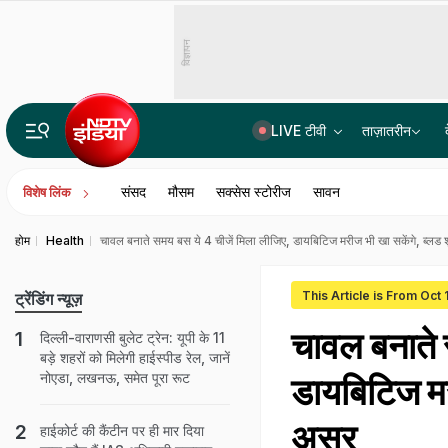
विज्ञापन
LIVE टीवी
ताज़ातरीन
पेपर लीक रोकेगा AI? कर्नाटक सरकार की एन्थ्रोपिक के साथ बड़ी तैयारी, कई क्षेत्रों में होगा इस्तेमाल
संसद
मौसम
सक्सेस स्टोरीज
सावन
विशेष लिंक
होम
Health
चावल बनाते समय बस ये 4 चीजें मिला लीजिए, डायबिटिज मरीज भी खा सकेंगे, ब्लड श
This Article is From Oct
ट्रेंडिंग न्यूज़
चावल बनाते 
दिल्ली-वाराणसी बुलेट ट्रेन: यूपी के 11
बड़े शहरों को मिलेगी हाईस्पीड रेल, जानें
नोएडा, लखनऊ, समेत पूरा रूट
डायबिटिज मरी
असर
हाईकोर्ट की कैंटीन पर ही मार दिया