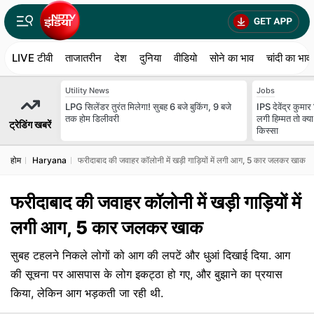
LIVE टीवी
ताजातरीन
देश
दुनिया
वीडियो
सोने का भाव
चांदी का भाव
Utility News
Jobs
LPG सिलेंडर तुरंत मिलेगा! सुबह 6 बजे बुकिंग, 9 बजे
IPS देवेंद्र कुमा
तक होम डिलीवरी
लगी हिम्मत तो क
ट्रेडिंग खबरें
किस्सा
होम
Haryana
फरीदाबाद की जवाहर कॉलोनी में खड़ी गाड़‍ियों में लगी आग, 5 कार जलकर खाक
फरीदाबाद की जवाहर कॉलोनी में खड़ी गाड़‍ियों में
लगी आग, 5 कार जलकर खाक
सुबह टहलने न‍िकले लोगों को आग की लपटें और धुआं द‍िखाई द‍िया. आग
की सूचना पर आसपास के लोग इकट्ठा हो गए, और बुझाने का प्रयास
किया, लेकिन आग भड़कती जा रही थी.