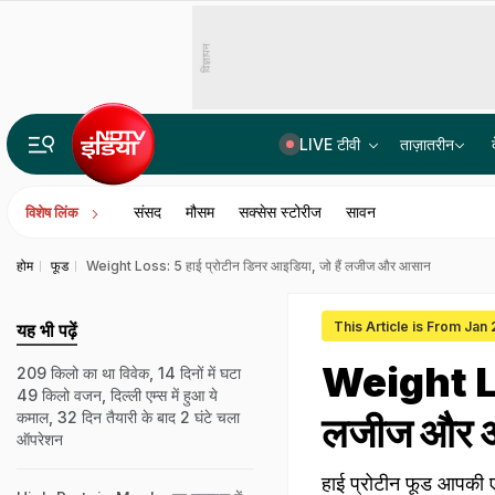
विज्ञापन
LIVE टीवी
ताज़ातरीन
NDTV CEO राहुल कंवल को मिला 'IAA मीडिया पर्सन ऑफ द ईयर' अवॉर्ड, कहा- भरोसा ही पत्रकारिता की सबसे कीमती पूंजी'
संसद
मौसम
सक्सेस स्टोरीज
सावन
विशेष लिंक
होम
फूड
Weight Loss: 5 हाई प्रोटीन डिनर आइडिया, जो हैं लजीज और आसान
This Article is From Jan
यह भी पढ़ें
Weight Los
209 किलो का था विवेक, 14 दिनों में घटा
49 किलो वजन, दिल्ली एम्स में हुआ ये
कमाल, 32 दिन तैयारी के बाद 2 घंटे चला
लजीज और 
ऑपरेशन
हाई प्रोटीन फूड आपकी 