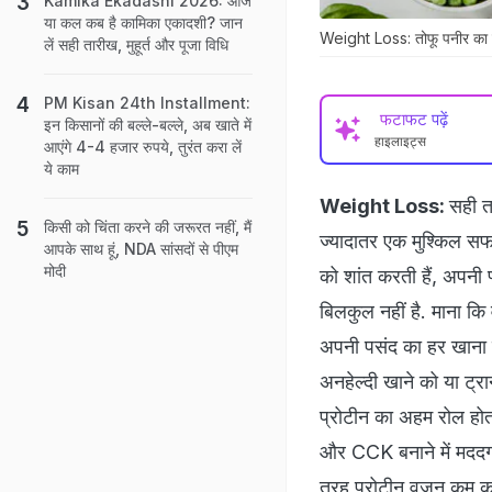
Kamika Ekadashi 2026: आज
या कल कब है कामिका एकादशी? जान
Weight Loss: तोफू पनीर का एक
लें सही तारीख, मुहूर्त और पूजा विधि
PM Kisan 24th Installment:
फटाफट पढ़ें
इन किसानों की बल्ले-बल्ले, अब खाते में
हाइलाइट्स
आएंगे 4-4 हजार रुपये, तुरंत करा लें
ये काम
Weight Loss:
सही त
किसी को चिंता करने की जरूरत नहीं, मैं
ज्यादातर एक मुश्किल सफ
आपके साथ हूं, NDA सांसदों से पीएम
मोदी
को शांत करती हैं, अपनी
बिलकुल नहीं है. माना 
अपनी पसंद का हर खाना छ
अनहेल्दी खाने को या ट्र
प्रोटीन का अहम रोल होत
और CCK बनाने में मददगा
तरह प्रोटीन वजन कम करन