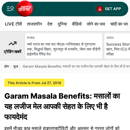
LIVE टीवी
ताजातरीन
देश
दुनिया
वीडियो
सोने का भाव
चांदी का भाव
India
Jobs
नमो भारत का नया रूट नोएडा-गाजियाबाद से गुरुग्राम
Success Story: ब्
तक, सिद्धार्थ विहार, सूरजपुर से दनकौर, जेवर तक दौड़ेगी
खान, पिता ICU में
ट्रेडिंग खबरें
हाईस्पीड रैपिड रेल
परीक्षा
होम
फूड
Garam Masala Benefits: मसालों का यह लजीज मेल आपकी सेहत के लिए भी है फाय
This Article is From Jul 27, 2018
Garam Masala Benefits: मसालों का
यह लजीज मेल आपकी सेहत के लिए भी है
फायदेमंद
इसमें मौजूद कुछ मसाले हाइपरएक्टीविटी और अलसर से ग्रस्त लोगों को