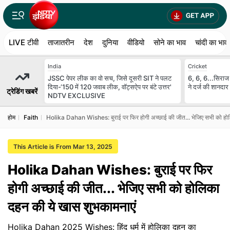
LIVE टीवी
ताजातरीन
देश
दुनिया
वीडियो
सोने का भाव
चांदी का भाव
India
Cricket
JSSC पेपर लीक का वो सच, जिसे दूसरी SIT ने पलट
6, 6, 6...सिराज क
दिया-‘150 में 120 जवाब लीक, वॉट्सऐप पर बंटे उत्तर'
ने दर्ज की शानदार
ट्रेडिंग खबरें
NDTV EXCLUSIVE
होम
Faith
Holika Dahan Wishes: बुराई पर फिर होगी अच्छाई की जीत... भेजिए सभी को हो
This Article is From Mar 13, 2025
Holika Dahan Wishes: बुराई पर फिर
होगी अच्छाई की जीत... भेजिए सभी को होलिका
दहन की ये खास शुभकामनाएं
Holika Dahan 2025 Wishes: हिंदू धर्म में होलिका दहन का