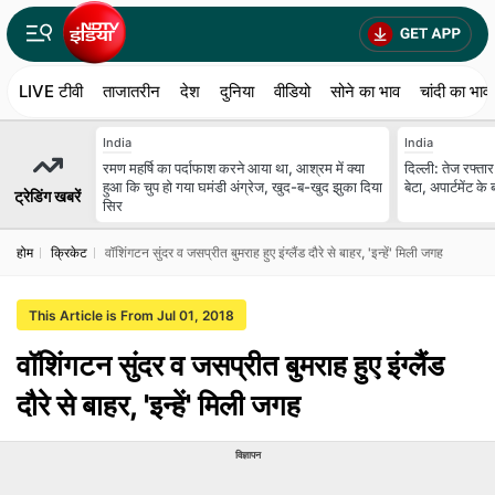
LIVE टीवी
ताजातरीन
देश
दुनिया
वीडियो
सोने का भाव
चांदी का भाव
India
India
रमण महर्षि का पर्दाफाश करने आया था, आश्रम में क्या
दिल्ली: तेज रफ्ता
हुआ कि चुप हो गया घमंडी अंग्रेज, खुद-ब-खुद झुका दिया
बेटा, अपार्टमेंट 
ट्रेडिंग खबरें
सिर
होम
क्रिकेट
वॉशिंगटन सुंदर व जसप्रीत बुमराह हुए इंग्लैंड दौरे से बाहर, 'इन्हें' मिली जगह
This Article is From Jul 01, 2018
वॉशिंगटन सुंदर व जसप्रीत बुमराह हुए इंग्लैंड
दौरे से बाहर, 'इन्हें' मिली जगह
विज्ञापन