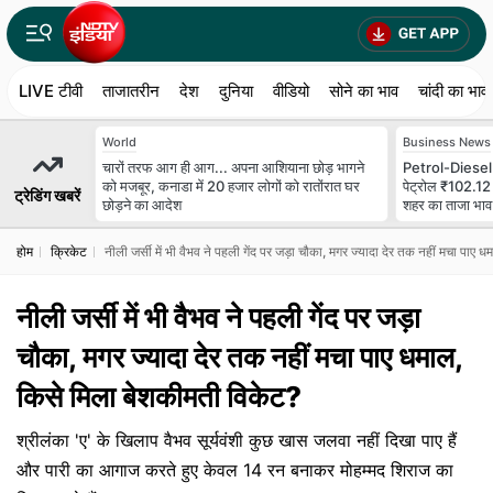
LIVE टीवी
ताजातरीन
देश
दुनिया
वीडियो
सोने का भाव
चांदी का भाव
World
Business News
चारों तरफ आग ही आग... अपना आशि‍याना छोड़ भागने
Petrol-Diesel 
को मजबूर, कनाडा में 20 हजार लोगों को रातोंरात घर
पेट्रोल ₹102.12 
ट्रेडिंग खबरें
छोड़ने का आदेश
शहर का ताजा भाव
होम
क्रिकेट
नीली जर्सी में भी वैभव ने पहली गेंद पर जड़ा चौका, मगर ज्यादा देर तक नहीं मचा पाए
नीली जर्सी में भी वैभव ने पहली गेंद पर जड़ा
चौका, मगर ज्यादा देर तक नहीं मचा पाए धमाल,
किसे मिला बेशकीमती विकेट?
श्रीलंका 'ए' के खिलाप वैभव सूर्यवंशी कुछ खास जलवा नहीं दिखा पाए हैं
और पारी का आगाज करते हुए केवल 14 रन बनाकर मोहम्मद शिराज का