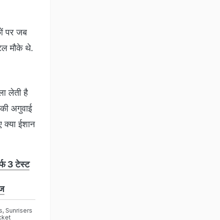
कों पर जब
िल मौके थे.
ा लेती है
 की अगुवाई
ुए क्या ईशान
्फ 3 टेस्ट
ेज
s
,
Sunrisers
cket