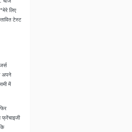
. चीजें
"मेरे लिए
्तावित टेस्ट
जर्स
ो अपने
मी में
 फिर
 फ्रेंचाइजी
 कि