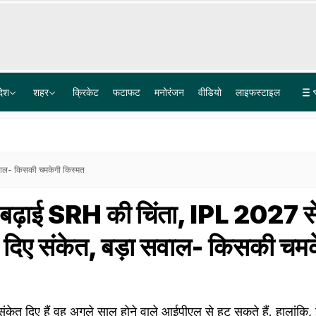
देश
शहर
क्रिकेट
फटाफट
मनोरंजन
वीडियो
लाइफस्टाइल
बोफोर्स घोटाले के 40 साल पुराने केस का कानूनी अंत, सुप्रीम कोर्ट ने खारिज की आखिरी अपील
लश्कर के आतंकी लतीफ भट पर 15 लाख का इनाम, टारगेट किलिंग को अंजाम देने का है शक
 सवाल- किसकी चमकेगी किस्मत
े बढ़ाई SRH की चिंता, IPL 2027 स
े दिए संकेत, बड़ा सवाल- किसकी चम
संकेत दिए हैं वह अगले साल होने वाले आईपीएल से हट सकते हैं. हालांकि,