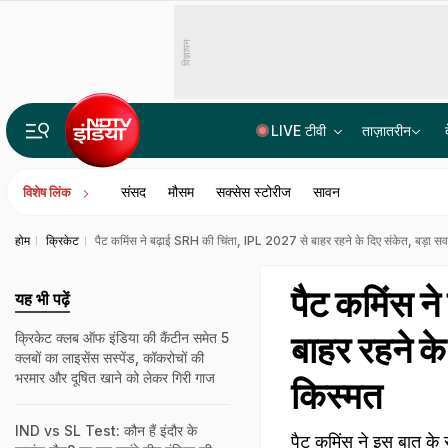
विज्ञापन
LIVE टीवी
ताज़ातरीन
भारत में बैठकर अमेरिका में लगा रहे थे करोड़ों का चूना, CBI ने साइबर गैंग का किया पर्दाफाश; 4 गिरफ्ता
संसद
मौसम
सक्सेस स्टोरीज
सावन
विशेष लिंक
होम
क्रिकेट
पैट कमिंस ने बढ़ाई SRH की चिंता, IPL 2027 से बाहर रहने के दिए संकेत, बड़ा
पैट कमिंस न
यह भी पढ़ें
बाहर रहने क
क्रिकेट क्लब ऑफ इंडिया की कैंटीन समेत 5
क्लबों का लाइसेंस सस्पेंड, कॉकरोचों की
भरमार और दूषित खाने को लेकर गिरी गाज
किस्मत
IND vs SL Test: कौन हैं इंदौर के
पैट कमिंस ने इस बात के 