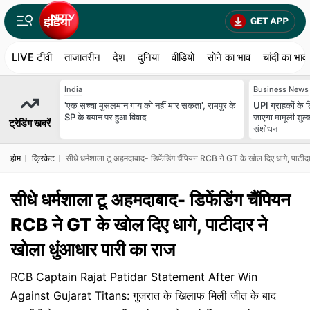
LIVE टीवी
ताजातरीन
देश
दुनिया
वीडियो
सोने का भाव
चांदी का भाव
India
Business News
'एक सच्चा मुसलमान गाय को नहीं मार सकता', रामपुर के
UPI ग्राहकों के लि
SP के बयान पर हुआ विवाद
जाएगा मामूली शुल्
ट्रेडिंग खबरें
संशोधन
होम
क्रिकेट
सीधे धर्मशाला टू अहमदाबाद- डिफेंडिंग चैंपियन RCB ने GT के खोल दिए धागे, पाटीद
सीधे धर्मशाला टू अहमदाबाद- डिफेंडिंग चैंपियन
RCB ने GT के खोल दिए धागे, पाटीदार ने
खोला धुंआधार पारी का राज
RCB Captain Rajat Patidar Statement After Win
Against Gujarat Titans: गुजरात के खिलाफ मिली जीत के बाद