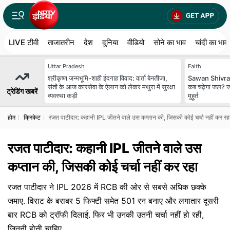
LIVE टीवी
ताजातरीन
देश
दुनिया
वीडियो
सोने का भाव
चांदी का भाव
Uttar Pradesh
Faith
श्रीकृष्ण जन्मभूमि-शाही ईदगाह विवाद: वार्ता बेनतीजा,
Sawan Shivratr
संतों के आज कारसेवा के ऐलान को लेकर मथुरा में सुरक्षा
कब चढ़ेगा जल? ज
ट्रेडिंग खबरें
व्यवस्था कड़ी
मुहूर्त
होम
क्रिकेट
रजत पाटीदार: कहानी IPL जीतने वाले उस कप्तान की, जिसकी कोई चर्चा नहीं कर रह
रजत पाटीदार: कहानी IPL जीतने वाले उस
कप्तान की, जिसकी कोई चर्चा नहीं कर रहा
रजत पाटीदार ने IPL 2026 में RCB की ओर से सबसे अधिक छक्के
जमाए. विराट के बराबर 5 फिफ्टी समेत 501 रन बनाए और लगातार दूसरी
बार RCB को ट्रॉफी दिलाई. फिर भी उनकी उतनी चर्चा नहीं हो रही,
जितनी होनी चाहिए.