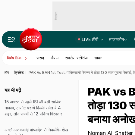
विज्ञापन
LIVE टीवी
ताज़ातरीन
तरुण तेजपाल को 10 साल के कठोर कारावास की सजा, रेप केस में बॉम्बे हाईकोर्ट का फैसला
संसद
मौसम
सक्सेस स्टोरीज
सावन
विशेष लिंक
होम
क्रिकेट
PAK Vs BAN 1st Test: पाकिस्तानी स्पिनर ने तोड़ा 130 साल पुराना रिकॉर्ड, रिटाय
PAK vs BAN
यह भी पढ़ें
तोड़ा 130 सा
15 अगस्त से पहले ISI की बड़ी साजिश
नाकाम, टारगेट पर थे द‍िल्‍ली समेत ये 4
शहर, तीन राज्‍यों से 12 संद‍िग्‍ध ग‍िरफ्तार
बनाया अनोखा 
अगले आतंकवादी बांग्लादेश से निकलेंगे- शेख
Noman Ali Shatter 130