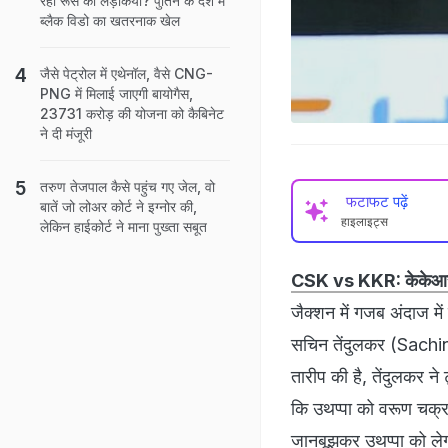
रहीं रूस की लड़कियां? पुतिन के देश में
ब्लैक विडो का खतरनाक खेल
जैसे पेट्रोल में एथेनॉल, वैसे CNG-
PNG में मिलाई जाएगी बायोगैस,
23731 करोड़ की योजना को कैबिनेट
ने दी मंजूरी
तरुण तेजपाल कैसे पहुंच गए जेल, वो
फटाफट पढ़ें
बातें जो लोअर कोर्ट ने इग्नोर की,
हाइलाइट्स
लेकिन हाईकोर्ट ने माना पुख्ता सबूत
CSK vs KKR: केकेआर 
जैक्शन में गजब अंदाज म
सचिन तेंदुलकर (Sachin
तारीप की है, तेंदुलकर ने
कि उथप्पा को वरूण चक्रव
जानबूझकर उथप्पा को लेग