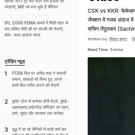
सारांश जैन? दूर कर पाएंगे टीम इंडिया की
परेशानी, MP को बना चुके हैं चैंपियन
CSK vs KKR: केकेआर क
जैक्शन में गजब अंदाज म
IPL 2009 FEMA मामले में मिली राहत के
सचिन तेंदुलकर (Sachin
बाद ललित मोदी की घर वापसी की तैयारी,
बोले- जल्द आऊंगा भारत
Written by:
विशाल कुमार
क
Read Time:
5 mins
ट्रेंडिंग न्यूज़
FCRA बिल पर अमित शाह ने संभाली
कमान, शंकाओं को किया दूर; अगले
हफ्ते बिल पारित कराने की तैयारी
बुलेट ट्रेन से कनेक्ट होगी मेट्रो, मुंबई-
अहमदाबाद हाईस्पीड कॉरिडोर का प्लान,
ठाणे, मुंब्रा और कल्याण तक कनेक्ट
युद्ध में जा रहे सैनिकों से शादी क्यों कर