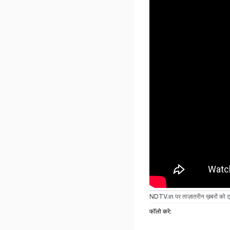
NDTV.in
पर ताज़ातरीन ख़बरों को ट्
फॉलो करे: