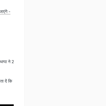
ाएंगे -
प्पा ने 2
.
ा दें कि
.