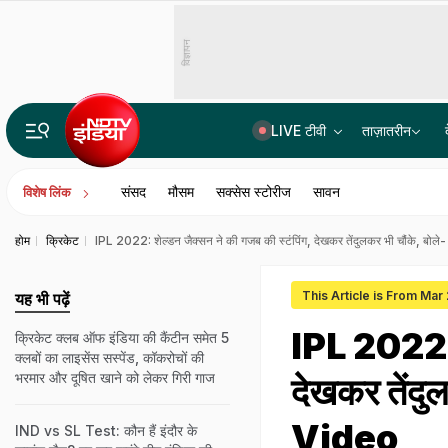
विज्ञापन
LIVE टीवी
ताज़ातरीन
भारत में बैठकर अमेरिका में लगा रहे थे करोड़ों का चूना, CBI ने साइबर गैंग का किया पर्दाफाश; 4 गिरफ्ता
संसद
मौसम
सक्सेस स्टोरीज
सावन
विशेष लिंक
होम
क्रिकेट
IPL 2022: शेल्डन जैक्सन ने की गजब की स्टंपिंग, देखकर तेंदुलकर भी चौंके, बो
This Article is From Mar
यह भी पढ़ें
IPL 2022: श
क्रिकेट क्लब ऑफ इंडिया की कैंटीन समेत 5
क्लबों का लाइसेंस सस्पेंड, कॉकरोचों की
भरमार और दूषित खाने को लेकर गिरी गाज
देखकर तेंदु
Video
IND vs SL Test: कौन हैं इंदौर के