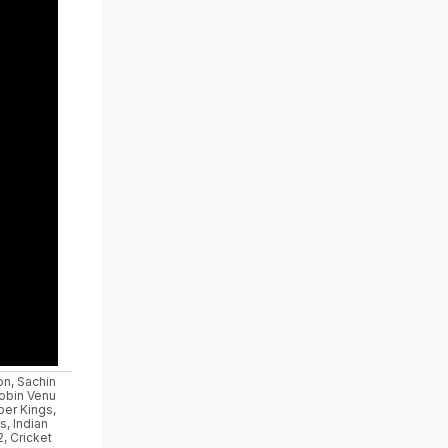
on
,
Sachin
obin Venu
per Kings
,
rs
,
Indian
2
,
Cricket