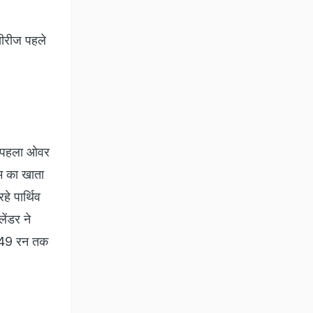
ीरीज पहले
िए पहला ओवर
ीम का खाता
े पार्थिव
लेंडर ने
िन 49 रन तक