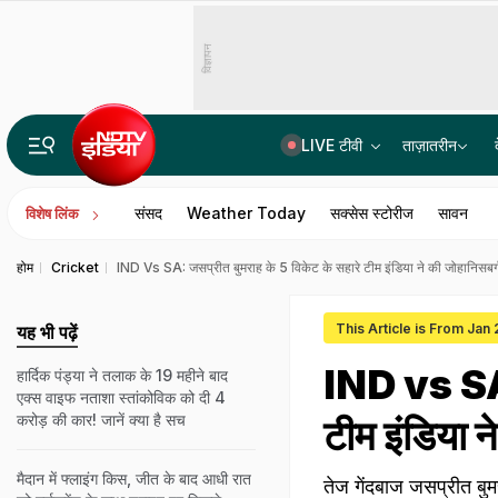
विज्ञापन
LIVE टीवी
ताज़ातरीन
धर्म बदलना है तो 60 दिन पहले प्रशासन को बताना होगा, छत्तीसगढ़ में लागू हुआ एंटी-कनवर्जन लॉ
संसद
Weather Today
सक्सेस स्टोरीज
सावन
विशेष लिंक
होम
Cricket
IND Vs SA: जसप्रीत बुमराह के 5 विकेट के सहारे टीम इंडिया ने की जोहानिसबर्ग ट
This Article is From Jan
यह भी पढ़ें
IND vs SA: 
हार्दिक पंड्या ने तलाक के 19 महीने बाद
एक्स वाइफ नताशा स्तांकोविक को दी 4
करोड़ की कार! जानें क्या है सच
टीम इंडिया ने
मैदान में फ्लाइंग किस, जीत के बाद आधी रात
तेज गेंदबाज जसप्रीत बु