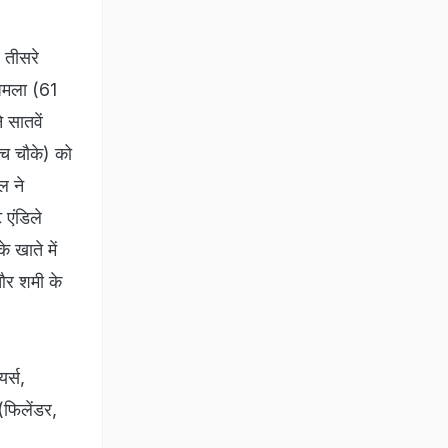
 तीसरे
 अमला (61
 सातवें
ंच चौके) को
ल ने
 एंडिले
 खाते में
 और शमी के
र्स,
फिलेंडर,