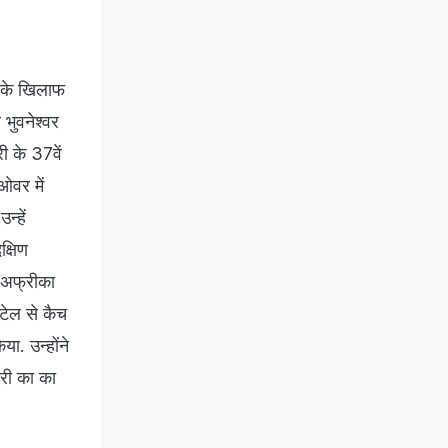
स के खिलाफ
भुवनेश्‍वर
ी के 37वें
ओवर में
्‍हें
क्षिण
ण अफ्रीका
पटेल से कैच
. उन्‍होंने
ारी का का