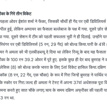
रीका के गिरे तीन विकेट
पहला ओवर ईशांत शर्मा ने फेंका, जिसकी चौथीं ही गेंद पर एबी डिविलियर्
पील हुई, लेकिन अम्‍पायर का फैसला बल्‍लेबाज के पक्ष में गया. दूसरे छोर से 
ा गया. दूसरे सेशन में टीम को पहली सफलता भुवी ने ही दिलाई. उन्‍होंने पार
विंगर पर एबी डिविलियर्स (5 रन, 29 गेंद) को बोल्‍ड किया.पारी के 41वें 
पायर ने अमला को भी एलबीडब्‍ल्‍यू दे दिया था लेकिर रिव्‍यू के बाद यह फैसला उन
ीका के 100 रन 39.2 ओवर में पूरे हुए. इसके कुछ ही देर बाद बुमराह ने द
्‍लेसिस (8) को बोल्‍ड करके भारत के लिए 5वां विकेट हासिल किया.दक्षि
ॉक (8 रन, 22 गेंद, एक चौका) के रूप में गिरा जिन्‍हें बुमराह ने पार्थिव 
स्‍कोर पर गिरा.जल्‍द ही अमला ने टेस्‍ट में अपना 37वां अर्धशतक पूरा किया
सामना करते हुए सात चौके लगाए.चाय के समय दक्षिण अफ्रीका की पहली प
43 रन था.