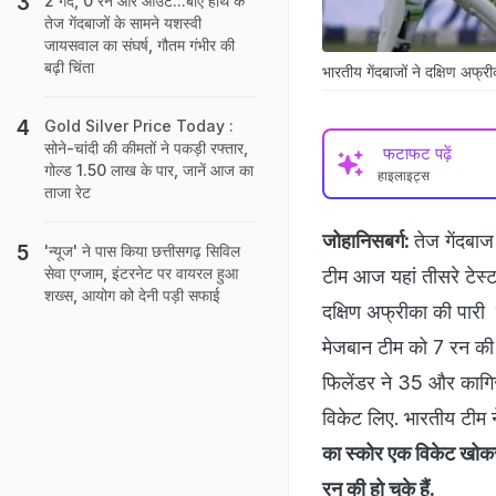
2 गेंद, 0 रन और आउट...बाएं हाथ के
तेज गेंदबाजों के सामने यशस्वी
जायसवाल का संघर्ष, गौतम गंभीर की
बढ़ी चिंता
भारतीय गेंदबाजों ने दक्षिण अफ्
Gold Silver Price Today :
सोने-चांदी की कीमतों ने पकड़ी रफ्तार,
फटाफट पढ़ें
गोल्ड 1.50 लाख के पार, जानें आज का
हाइलाइट्स
ताजा रेट
जोहानिसबर्ग:
तेज गेंदबा
'न्यूज' ने पास किया छत्तीसगढ़ सिविल
सेवा एग्जाम, इंटरनेट पर वायरल हुआ
टीम आज यहां तीसरे टेस्‍
शख्स, आयोग को देनी पड़ी सफाई
दक्षिण अफ्रीका की पारी
मेजबान टीम को 7 रन की ब
फिलेंडर ने 35 और कागिसो
विकेट लिए.
भारतीय टीम न
का स्‍कोर एक विकेट खोक
रन की हो चुके हैं.