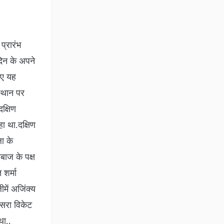
प्रारंभ
दिन के अपने
लिए यह
्‍थान पर
क्षिण
ा था.दक्षिण
ा के
बाज के पक्ष
शर्मा
ें अजिंक्‍य
ीसरा विकेट
था..