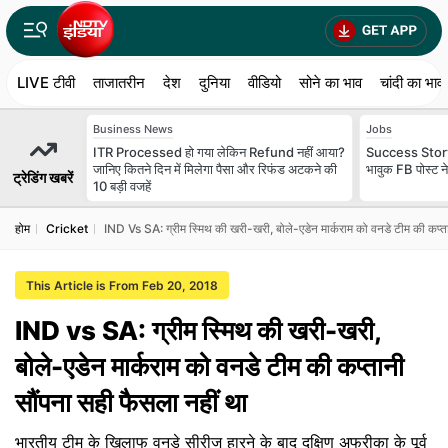
LIVE टीवी
ताजातरीन
देश
दुनिया
वीडियो
सोने का भाव
चांदी का भाव
Business News
Jobs
ITR Processed हो गया लेकिन Refund नहीं आया?
Success Story:
जानिए कितने दिन में मिलेगा पैसा और रिफंड अटकने की
भावुक FB पोस्ट न
ट्रेडिंग खबरें
10 बड़ी वजहें
होम
Cricket
IND Vs SA: ग्रीम स्मिथ की खरी-खरी, बोले-एडेन मार्कराम को वनडे टीम की कप्‍त
This Article is From Feb 20, 2018
IND vs SA: ग्रीम स्मिथ की खरी-खरी,
बोले-एडेन मार्कराम को वनडे टीम की कप्‍तानी
सौंपना सही फैसला नहीं था
भारतीय टीम के खिलाफ वनडे सीरीज हारने के बाद दक्षिण अफ्रीका के पूर्व