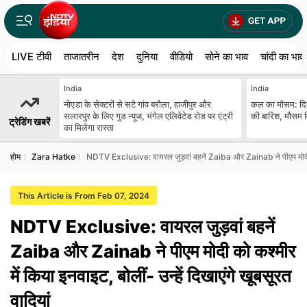
LIVE टीवी
ताजातरीन
देश
दुनिया
वीडियो
सोने का भाव
चांदी का भाव
India
India
नोएडा के सेक्टरों से सटे गांव बरौला, हाजीपुर और
कल का मौसम: दि
सलारपुर के लिए गुड न्यूज, भंगेल एलिवेटेड रोड पर एंट्री
की बारिश, मौसम वि
ट्रेडिंग खबरें
का मिलेगा रास्ता
होम
Zara Hatke
NDTV Exclusive: वायरल जुड़वां बहनें Zaiba और Zainab ने पीएम मोदी को क
This Article is From Feb 07, 2024
NDTV Exclusive: वायरल जुड़वां बहनें
Zaiba और Zainab ने पीएम मोदी को कश्मीर
में किया इनवाइट, बोलीं- उन्हें दिखाएंगे खूबसूरत
वादियां