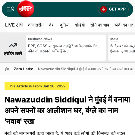
LIVE टीवी
ताजातरीन
देश
दुनिया
वीडियो
सोने का भाव
चांदी का भाव
Business News
India
PPF, SCSS या सुकन्या समृद्धि? जानिए आपके लिए
6 दिसंबर को मथुरा
कौन सी सरकारी स्कीम है बेस्ट
ऐलान- 'कृष्ण लला ह
ट्रेडिंग खबरें
होम
Zara Hatke
Nawazuddin Siddiqui ने मुंबई में बनाया अपने सपनों का आलीशान घर, बं
This Article is From Jan 28, 2022
Nawazuddin Siddiqui ने मुंबई में बनाया
अपने सपनों का आलीशान घर, बंग्ले का नाम
'नवाब' रखा
मुंबई को मायानगरी कहा जाता है. ये शहर कई लोगों की किस्मत को बदल