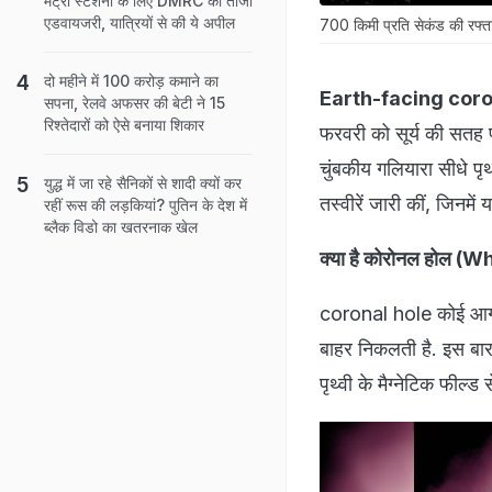
मेट्रो स्‍टेशनों के लिए DMRC की ताजा
एडवायजरी, यात्रियों से की ये अपील
700 किमी प्रति सेकंड की रफ्त
दो महीने में 100 करोड़ कमाने का
Earth-facing coro
सपना, रेलवे अफसर की बेटी ने 15
रिश्तेदारों को ऐसे बनाया शिकार
फरवरी को सूर्य की सतह
चुंबकीय गलियारा सीधे
युद्ध में जा रहे सैनिकों से शादी क्यों कर
तस्वीरें जारी कीं, जिनमें
रहीं रूस की लड़कियां? पुतिन के देश में
ब्लैक विडो का खतरनाक खेल
क्या है कोरोनल होल (
coronal hole कोई आग का
बाहर निकलती है. इस बार
पृथ्वी के मैग्नेटिक फी