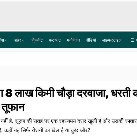
देश
शहर
क्रिकेट
फटाफट
मनोरंजन
वीडियो
लाइफस्टाइल
अतीक के बेटे की कार के उड़े परखच्चे, वीडियो में दिखा कितना भयानक था हादसा, चश्मदीद बोला- कार हवा में उछली और..
दिल्ली-NCR मेट्रो विस्तार; रिठाला-कुंडली से नरेला-लाथूपुर तक बनेगा नेटवर्क, ये इलाके जुड़ेंगे, जानें पूरा रूट
ा 8 लाख किमी चौड़ा दरवाजा, धरती 
 तूफान
नहीं है. सूरज की सतह पर एक रहस्यमय दरार खुली है और उसकी रफ्तार
ै. कहीं यह सिर्फ रोशनी का खेल है या कुछ और?