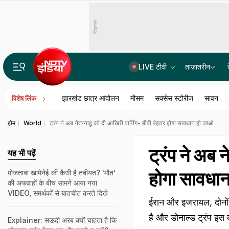
विज्ञापन
LIVE टीवी
ताज़ातरीन
चलती ट्रेन से गिरना लापरवाही नहीं, अप्रत्याशित दुर्घटना, नागपुर हाईकोर्ट का फैसला, रेलवे देगा यात्री को मुआवजा
झारखंड छात्र आंदोलन
मौसम
सक्सेस स्टोरीज
सावन
विशेष लिंक
होम
World
ट्रंप ने अब नेतन्याहू को दी आखिरी वार्निंग- बीबी बेहतर होगा सावधान हो जाओ
ट्रंप ने अब न
यह भी पढ़ें
होगा सावधा
मोजताबा खामेनेई की कैसी है तबीयत? 'मौत'
की अफवाहों के बीच सामने आया नया
VIDEO, समर्थकों से बातचीत करते द‍िखे
ईरान और इजरायल, दोनों द
है और डोनाल्ड ट्रंप इस 
Explainer: सऊदी अरब क्यों चाहता है कि