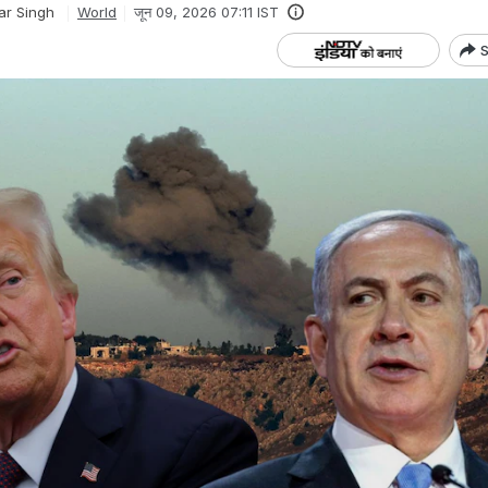
ar Singh
World
जून 09, 2026 07:11 IST
S