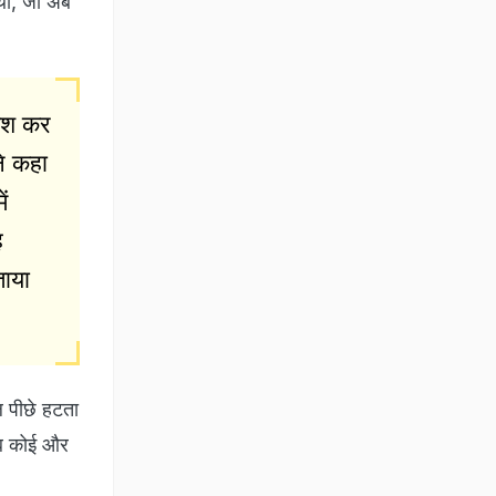
 थी, जो अब
शिश कर
ने कहा
ं
ह
ताया
ल पीछे हटता
 अब कोई और