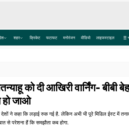
देश
शहर
क्रिकेट
फटाफट
मनोरंजन
वीडियो
लाइफस्टाइल
झूठे और मनगढ़ंत थे आरोप... बृजभूषण सिंह को बरी करते हुए दिल्ली की कोर्ट ने की ये टिप्पणियां
क‍िसान पर‍िवार का बेटा NHAI में बना डिप्टी मैनेजर, बचपन में ही हो गई थी प‍िता की मौत
ेतन्याहू को दी आखिरी वार्निंग- बीबी ब
न हो जाओ
ेशों ने कहा कि लड़ाई रुक गई है. लेकिन अभी भी पूरे मिडिल ईस्ट में तन
बात से परेशना हैं कि समझौता कब होगा.