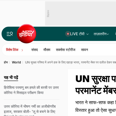
विज्ञापन
LIVE टीवी
ताज़ातरीन
पेपर लीक गिरोह में BARC का टेक्नीशियन गिरफ्तार, पैसे नहीं मिले तो परीक्षार्थियों के अपहरण की रची साजिश
संसद
मौसम
सक्सेस स्टोरीज
सावन
विशेष लिंक
होम
World
UN सुरक्षा परिषद में अपने हक के लिए दहाड़ा भारत, परमानेंट मेंबर पर दलील देकर स
UN सुरक्षा प
यह भी पढ़ें
परमानेंट मे
हिरोशिमा परमाणु बम हमले की बरसी पर उत्तर
कोरिया ने मिसाइल परीक्षण किया
भारत ने साफ-साफ कहा कि 
उत्तर कोरिया में भीषण गर्मी का अजीबोगरीब
विस्तार हुआ तो ऐसा सुध
इलाज, सरकार बोली- 'लू से बचने के लिए