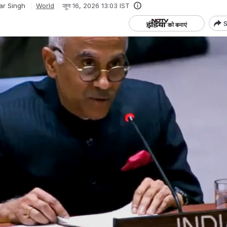
ar Singh
World
जून 16, 2026 13:03 IST
S