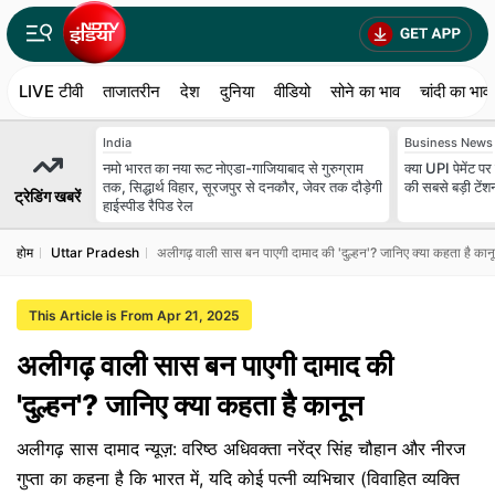
LIVE टीवी
ताजातरीन
देश
दुनिया
वीडियो
सोने का भाव
चांदी का भाव
India
Business News
नमो भारत का नया रूट नोएडा-गाजियाबाद से गुरुग्राम
क्या UPI पेमेंट प
तक, सिद्धार्थ विहार, सूरजपुर से दनकौर, जेवर तक दौड़ेगी
की सबसे बड़ी टेंश
ट्रेडिंग खबरें
हाईस्पीड रैपिड रेल
होम
Uttar Pradesh
अलीगढ़ वाली सास बन पाएगी दामाद की 'दुल्हन'? जानिए क्या कहता है कान
This Article is From Apr 21, 2025
अलीगढ़ वाली सास बन पाएगी दामाद की
'दुल्हन'? जानिए क्या कहता है कानून
अलीगढ़ सास दामाद न्यूज़: वरिष्ठ अधिवक्ता नरेंद्र सिंह चौहान और नीरज
गुप्ता का कहना है कि भारत में, यदि कोई पत्नी व्यभिचार (विवाहित व्यक्ति