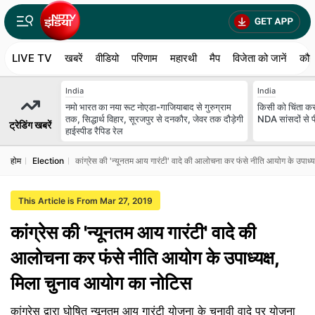
LIVE TV
खबरें
वीडियो
परिणाम
महारथी
मैप
विजेता को जानें
कौन
India
India
नमो भारत का नया रूट नोएडा-गाजियाबाद से गुरुग्राम
किसी को चिंता करन
तक, सिद्धार्थ विहार, सूरजपुर से दनकौर, जेवर तक दौड़ेगी
NDA सांसदों से प
ट्रेडिंग खबरें
हाईस्पीड रैपिड रेल
होम
Election
कांग्रेस की 'न्यूनतम आय गारंटी' वादे की आलोचना कर फंसे नीति आयोग के उपाध्
This Article is From Mar 27, 2019
कांग्रेस की 'न्यूनतम आय गारंटी' वादे की
आलोचना कर फंसे नीति आयोग के उपाध्यक्ष,
मिला चुनाव आयोग का नोटिस
कांग्रेस द्वारा घोषित न्यूनतम आय गारंटी योजना के चुनावी वादे पर योजना