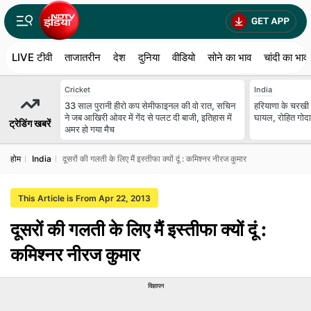
LIVE टीवी
ताजातरीन
देश
दुनिया
वीडियो
सोने का भाव
चांदी का भाव
Cricket
India
33 साल पुरानी हीरो कप सेमीफाइनल की वो रात, सचिन
हरियाणा के चरखी द
ने जब आखिरी ओवर में गेंद से पलट दी बाजी, इतिहास में
घायल, रोहित गोदारा
ट्रेडिंग खबरें
अमर हो गया मैच
होम
India
दूसरों की गलती के लिए मैं इस्तीफा क्यों दूं : कमिश्नर नीरज कुमार
This Article is From Apr 22, 2013
दूसरों की गलती के लिए मैं इस्तीफा क्यों दूं :
कमिश्नर नीरज कुमार
विज्ञापन