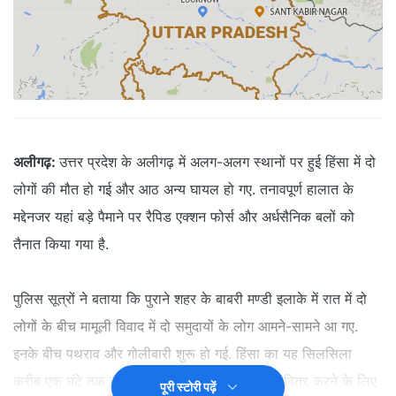
अलीगढ़:
उत्तर प्रदेश के अलीगढ़ में अलग-अलग स्थानों पर हुई हिंसा में दो
लोगों की मौत हो गई और आठ अन्य घायल हो गए. तनावपूर्ण हालात के
मद्देनजर यहां बड़े पैमाने पर रैपिड एक्शन फोर्स और अर्धसैनिक बलों को
तैनात किया गया है.
पुलिस सूत्रों ने बताया कि पुराने शहर के बाबरी मण्डी इलाके में रात में दो
लोगों के बीच मामूली विवाद में दो समुदायों के लोग आमने-सामने आ गए.
इनके बीच पथराव और गोलीबारी शुरू हो गई. हिंसा का यह सिलसिला
करीब एक घंटे तक चला. दोनों पक्षों के लोगों को तितर-बितर करने के लिए
पूरी स्टोरी पढ़ें