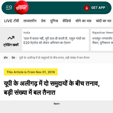
LIVE टीवी
ताजातरीन
देश
दुनिया
वीडियो
सोने का भाव
चांदी का भाव
India
Rajasthan New
'दाल में काला नहीं, पूरी दाल ही काली है', राहुल गांधी का
भरतपुर-रणथंभौर-हाड
E20 पेट्रोल को लेकर अभियान का ऐलान
तैयार; दुनियाभर क
ट्रेडिंग खबरें
होम
देश
यूपी के अलीगढ़ में दो समुदायों के बीच तनाव, बड़ी संख्या में बल तैनात
This Article is From Nov 01, 2016
यूपी के अलीगढ़ में दो समुदायों के बीच तनाव,
बड़ी संख्या में बल तैनात
विज्ञापन