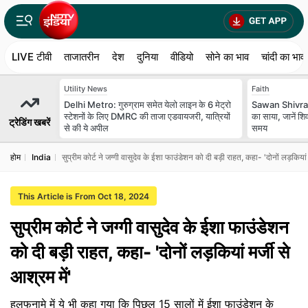
LIVE टीवी
ताजातरीन
देश
दुनिया
वीडियो
सोने का भाव
चांदी का भाव
Utility News
Faith
Delhi Metro: गुरुग्राम समेत येलो लाइन के 6 मेट्रो
Sawan Shivratr
स्‍टेशनों के लिए DMRC की ताजा एडवायजरी, यात्रियों
का साया, जानें श
ट्रेडिंग खबरें
से की ये अपील
समय
होम
India
सुप्रीम कोर्ट ने जग्गी वासुदेव के ईशा फाउंडेशन को दी बड़ी राहत, कहा- 'दोनों लड़कियां म
This Article is From Oct 18, 2024
सुप्रीम कोर्ट ने जग्गी वासुदेव के ईशा फाउंडेशन
को दी बड़ी राहत, कहा- 'दोनों लड़कियां मर्जी से
आश्रम में'
हलफनामे में ये भी कहा गया कि पिछल 15 सालों में ईशा फाउंडेशन के