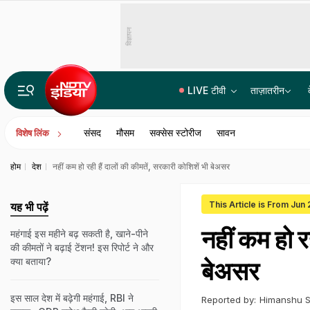
विज्ञापन
LIVE टीवी
ताज़ातरीन
दिल्ली-NCR में मूसलाधार बारिश; सड़कें बनीं तालाब, लंबे ट्रैफिक जाम से गाजियाबाद और फरीदाबाद के लोग परेशान
संसद
मौसम
सक्सेस स्टोरीज
सावन
विशेष लिंक
होम
देश
नहीं कम हो रही हैं दालों की कीमतें, सरकारी कोशिशें भी बेअसर
This Article is From Jun
यह भी पढ़ें
नहीं कम हो र
महंगाई इस महीने बढ़ सकती है, खाने-पीने
की कीमतों ने बढ़ाई टेंशन! इस रिपोर्ट ने और
क्‍या बताया?
बेअसर
इस साल देश में बढ़ेगी महंगाई, RBI ने
Reported by:
Himanshu S