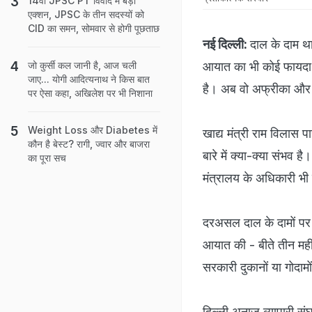
14वीं JPSC PT विवाद में बड़ा
एक्शन, JPSC के तीन सदस्यों को
CID का समन, सोमवार से होगी पूछताछ
नई दिल्‍ली:
दाल के दाम थ
आयात का भी कोई फायदा ह
जो कुर्सी कल जानी है, आज चली
जाए... योगी आदित्यनाथ ने किस बात
है। अब वो अफ्रीका और म्
पर ऐसा कहा, अखिलेश पर भी निशाना
Weight Loss और Diabetes में
खाद्य मंत्री राम विलास 
कौन है बेस्ट? रागी, ज्वार और बाजरा
बारे में क्या-क्या संभव ह
का पूरा सच
मंत्रालय के अधिकारी भी
दरअसल दाल के दामों पर क़
आयात की - बीते तीन मही
सरकारी दुकानों या गोदामों म
दिल्ली अनाज व्यापारी संघ