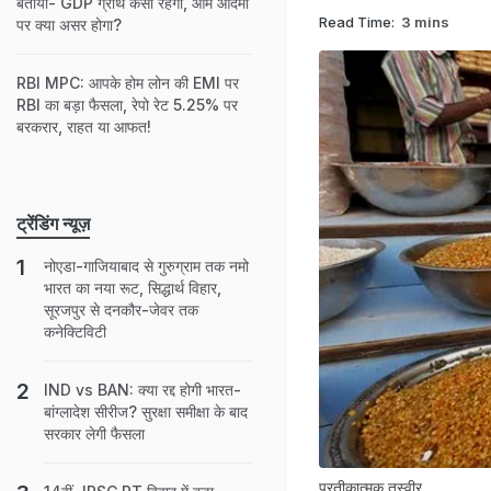
बताया- GDP ग्रोथ कैसी रहेगी, आम आदमी
Read Time:
3 mins
पर क्‍या असर होगा?
RBI MPC: आपके होम लोन की EMI पर
RBI का बड़ा फैसला, रेपो रेट 5.25% पर
बरकरार, राहत या आफत!
ट्रेंडिंग न्यूज़
नोएडा-गाजियाबाद से गुरुग्राम तक नमो
भारत का नया रूट, सिद्धार्थ विहार,
सूरजपुर से दनकौर-जेवर तक
कनेक्टिविटी
IND vs BAN: क्या रद्द होगी भारत-
बांग्लादेश सीरीज? सुरक्षा समीक्षा के बाद
सरकार लेगी फैसला
प्रतीकात्‍मक तस्‍वीर